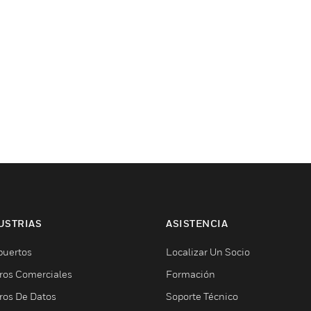
USTRIAS
ASISTENCIA
puertos
Localizar Un Socio
ros Comerciales
Formación
ros De Datos
Soporte Técnico