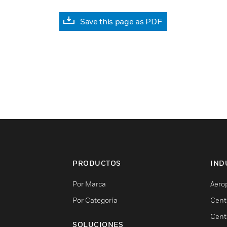
Save this page as PDF
PRODUCTOS
IND
Por Marca
Aero
Por Categoría
Cent
Cent
SOLUCIONES