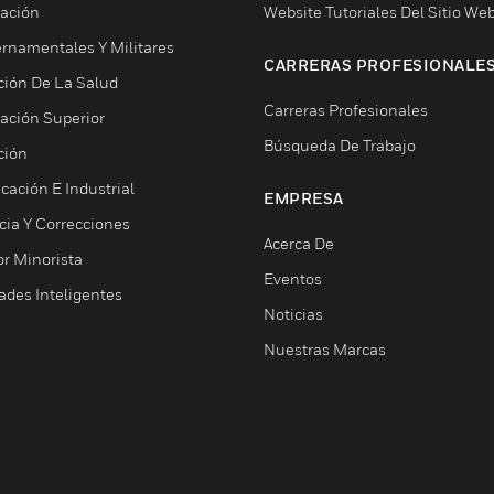
ación
Website Tutoriales Del Sitio We
rnamentales Y Militares
CARRERAS PROFESIONALE
ción De La Salud
Carreras Profesionales
ación Superior
Búsqueda De Trabajo
ción
cación E Industrial
EMPRESA
cia Y Correcciones
Acerca De
or Minorista
Eventos
ades Inteligentes
Noticias
Nuestras Marcas