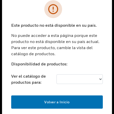
SOLUCIONES
Cambiar vista
INDUSTRIAS
Este producto no está disponible en su país.
Cambiar vista
ASISTENCIA
No puede acceder a esta página porque este
Cambiar vista
producto no está disponible en su país actual.
CARRERAS PROFESIONALES
Para ver este producto, cambie la vista del
Cambiar vista
catálogo de productos.
EMPRESA
Disponibilidad de productos:
Cambiar vista
CONTACTO
Ver el catálogo de
Cambiar vista
productos para:
LEGAL
Cambiar vista
SÍGANOS
Volver a Inicio