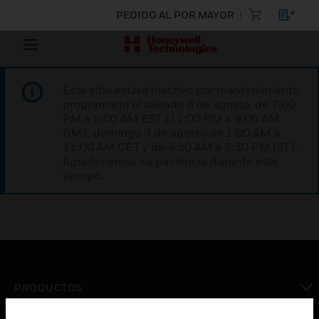
PEDIDO AL POR MAYOR
Este sitio estará inactivo por mantenimiento
programado el sábado 8 de agosto, de 7:00
PM a 5:00 AM EST (11:00 PM a 9:00 AM
GMT, domingo 9 de agosto de 1:00 AM a
11:00 AM CET y de 4:30 AM a 2:30 PM IST).
Agradecemos su paciencia durante este
tiempo.
PRODUCTOS
Cambiar vista