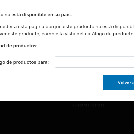
ros De Datos
Soporte Técnico
ación
Website Tutoriales Del Sitio We
o no está disponible en su país.
rnamentales Y Militares
eder a esta página porque este producto no está disponibl
CARRERAS PROFESIONALE
ción De La Salud
 ver este producto, cambie la vista del catálogo de producto
Carreras Profesionales
ación Superior
ad de productos:
Búsqueda De Trabajo
ción
cación E Industrial
ogo de productos para:
EMPRESA
cia Y Correcciones
Acerca De
or Minorista
Volver a
Eventos
ades Inteligentes
Noticias
Nuestras Marcas