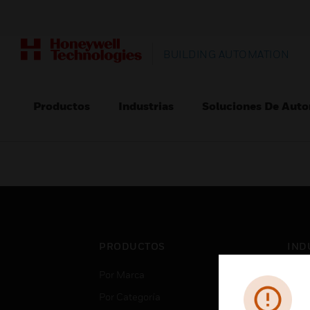
BUILDING AUTOMATION
Productos
Industrias
Soluciones De Auto
PRODUCTOS
IND
Por Marca
Aero
Por Categoría
Cent