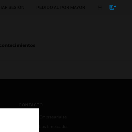
CIAR SESIÓN
PEDIDO AL POR MAYOR
Acontecimientos
CONTACTO
Consultas Empresariales
Acceso De Los Empleados