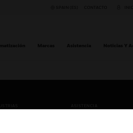
SPAIN (ES)
CONTACTO
INI
matización
Marcas
Asistencia
Noticias Y 
USTRIAS
ASISTENCIA
puertos
Localizar Un Socio
ros Comerciales
Formación