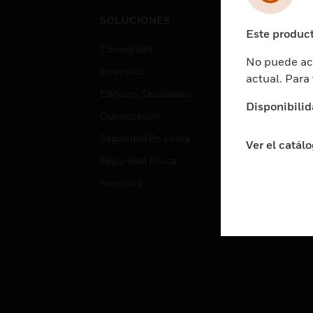
Cent
SOLUCIONES
Educ
Este product
Comodidad
Gube
No puede acc
Incendios
Aten
actual. Para
Edificios Saludables
Educ
Disponibilid
Optimización
Aten
Seguridad En Línea
Fabri
Ver el catál
Seguridad Física
Justi
Servicios
Sect
Ciud