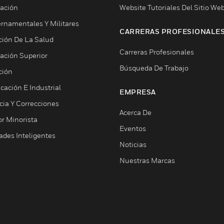
ación
Website Tutoriales Del Sitio We
rnamentales Y Militares
CARRERAS PROFESIONALE
ción De La Salud
Carreras Profesionales
ación Superior
Búsqueda De Trabajo
ción
cación E Industrial
EMPRESA
cia Y Correcciones
Acerca De
or Minorista
Eventos
ades Inteligentes
Noticias
Nuestras Marcas