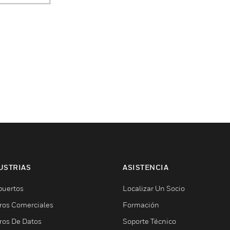
USTRIAS
ASISTENCIA
puertos
Localizar Un Socio
ros Comerciales
Formación
ros De Datos
Soporte Técnico