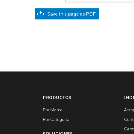
Save this page as PDF
PRODUCTOS
IND
Por Marca
Aero
Por Categoría
Cent
Cent
SOLUCIONES