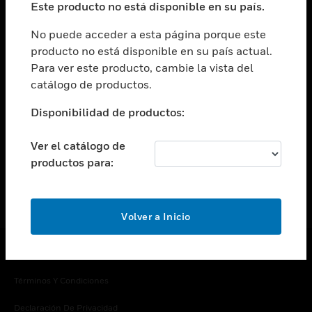
Este producto no está disponible en su país.
Cambiar vista
EMPRESA
No puede acceder a esta página porque este
producto no está disponible en su país actual.
Cambiar vista
Para ver este producto, cambie la vista del
CONTACTO
catálogo de productos.
Cambiar vista
LEGAL
Disponibilidad de productos:
Cambiar vista
SÍGANOS
Ver el catálogo de
productos para:
Volver a Inicio
Copyright © 2026 Honeywell International Inc.
Términos Y Condiciones
Declaración De Privacidad