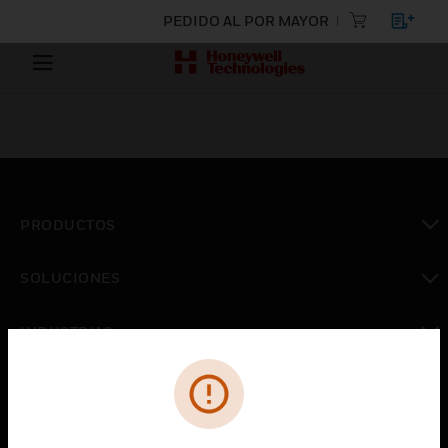
PEDIDO AL POR MAYOR
PRODUCTOS
Cambiar vista
SOLUCIONES
Cambiar vista
INDUSTRIAS
Cambiar vista
ASISTENCIA
Cambiar vista
CARRERAS PROFESIONALES