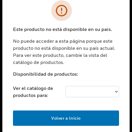
SOLUCIONES
Cambiar vista
INDUSTRIAS
Este producto no está disponible en su país.
Cambiar vista
ASISTENCIA
No puede acceder a esta página porque este
Cambiar vista
producto no está disponible en su país actual.
CARRERAS PROFESIONALES
Para ver este producto, cambie la vista del
Cambiar vista
catálogo de productos.
EMPRESA
Disponibilidad de productos:
Cambiar vista
CONTACTO
Ver el catálogo de
Cambiar vista
productos para:
LEGAL
Cambiar vista
SÍGANOS
Volver a Inicio