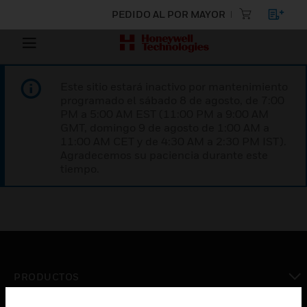
PEDIDO AL POR MAYOR
Este sitio estará inactivo por mantenimiento
programado el sábado 8 de agosto, de 7:00
PM a 5:00 AM EST (11:00 PM a 9:00 AM
GMT, domingo 9 de agosto de 1:00 AM a
11:00 AM CET y de 4:30 AM a 2:30 PM IST).
Agradecemos su paciencia durante este
tiempo.
PRODUCTOS
Cambiar vista