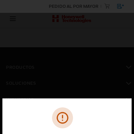
PEDIDO AL POR MAYOR
PRODUCTOS
Cambiar vista
SOLUCIONES
Cambiar vista
INDUSTRIAS
Cambiar vista
ASISTENCIA
Cambiar vista
CARRERAS PROFESIONALES