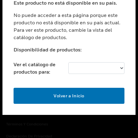
Este producto no está disponible en su país.
Cambiar vista
EMPRESA
No puede acceder a esta página porque este
producto no está disponible en su país actual.
Cambiar vista
Para ver este producto, cambie la vista del
CONTACTO
catálogo de productos.
Cambiar vista
LEGAL
Disponibilidad de productos:
Cambiar vista
SÍGANOS
Ver el catálogo de
productos para:
Volver a Inicio
Copyright © 2026 Honeywell International Inc.
Términos Y Condiciones
Declaración De Privacidad