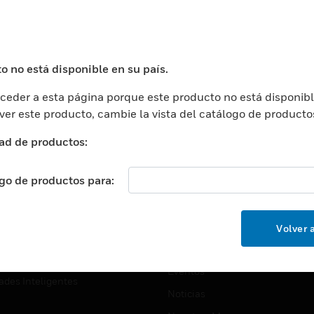
USTRIAS
ASISTENCIA
puertos
Localizar Un Socio
ros Comerciales
Formación
o no está disponible en su país.
ros De Datos
Soporte Técnico
eder a esta página porque este producto no está disponibl
ación
Website Tutoriales Del Sitio We
 ver este producto, cambie la vista del catálogo de producto
rnamentales Y Militares
CARRERAS PROFESIONALE
ad de productos:
ción De La Salud
Carreras Profesionales
ación Superior
ogo de productos para:
Búsqueda De Trabajo
ción
cación E Industrial
EMPRESA
Volver a
cia Y Correcciones
Acerca De
or Minorista
Eventos
ades Inteligentes
Noticias