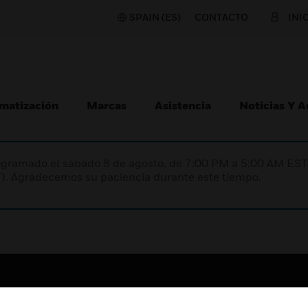
SPAIN (ES)
CONTACTO
INI
matización
Marcas
Asistencia
Noticias Y 
programado el sábado 8 de agosto, de 7:00 PM a 5:00 AM E
). Agradecemos su paciencia durante este tiempo.