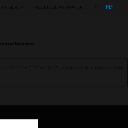
CIAR SESIÓN
PEDIDO AL POR MAYOR
Acontecimientos
ST (11:00 PM a 9:00 AM GMT, domingo 9 de agosto de 1:00