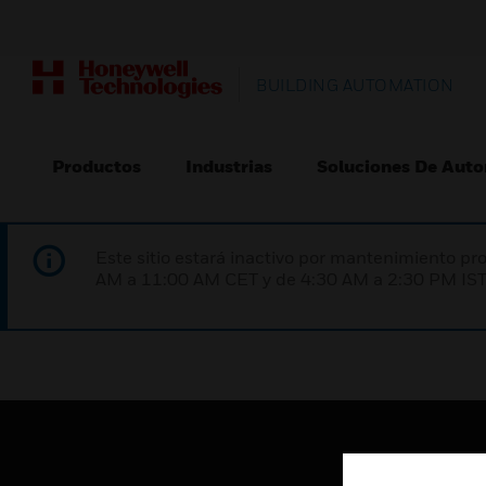
BUILDING AUTOMATION
Productos
Industrias
Soluciones De Auto
Este sitio estará inactivo por mantenimiento 
AM a 11:00 AM CET y de 4:30 AM a 2:30 PM IST