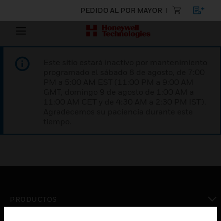
PEDIDO AL POR MAYOR
Este sitio estará inactivo por mantenimiento
programado el sábado 8 de agosto, de 7:00
PM a 5:00 AM EST (11:00 PM a 9:00 AM
GMT, domingo 9 de agosto de 1:00 AM a
11:00 AM CET y de 4:30 AM a 2:30 PM IST).
Agradecemos su paciencia durante este
tiempo.
PRODUCTOS
Cambiar vista