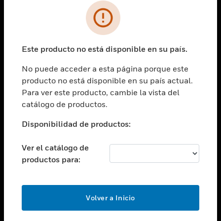
SOLUCIONES
Cambiar vista
INDUSTRIAS
Este producto no está disponible en su país.
Cambiar vista
ASISTENCIA
No puede acceder a esta página porque este
Cambiar vista
producto no está disponible en su país actual.
CARRERAS PROFESIONALES
Para ver este producto, cambie la vista del
Cambiar vista
catálogo de productos.
EMPRESA
Disponibilidad de productos:
Cambiar vista
CONTACTO
Ver el catálogo de
Cambiar vista
productos para:
LEGAL
Cambiar vista
SÍGANOS
Volver a Inicio