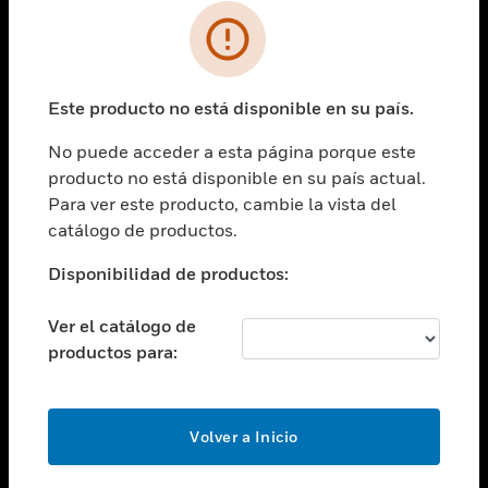
SOLUCIONES
Cambiar vista
INDUSTRIAS
Este producto no está disponible en su país.
Cambiar vista
ASISTENCIA
No puede acceder a esta página porque este
Cambiar vista
producto no está disponible en su país actual.
CARRERAS PROFESIONALES
Para ver este producto, cambie la vista del
Cambiar vista
catálogo de productos.
EMPRESA
Disponibilidad de productos:
Cambiar vista
CONTACTO
Ver el catálogo de
Cambiar vista
productos para:
LEGAL
Cambiar vista
SÍGANOS
Volver a Inicio