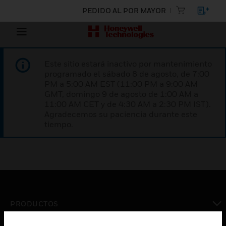
PEDIDO AL POR MAYOR
Este sitio estará inactivo por mantenimiento
programado el sábado 8 de agosto, de 7:00
PM a 5:00 AM EST (11:00 PM a 9:00 AM
GMT, domingo 9 de agosto de 1:00 AM a
11:00 AM CET y de 4:30 AM a 2:30 PM IST).
Agradecemos su paciencia durante este
tiempo.
PRODUCTOS
Cambiar vista