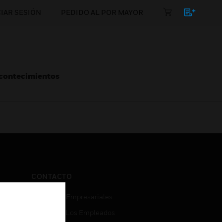
CIAR SESIÓN
PEDIDO AL POR MAYOR
Acontecimientos
CONTACTO
Consultas Empresariales
Acceso De Los Empleados