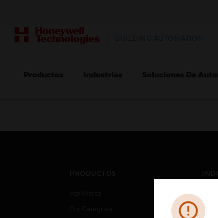
BUILDING AUTOMATION
Productos
Industrias
Soluciones De Auto
PRODUCTOS
IND
Por Marca
Aero
Por Categoría
Cent