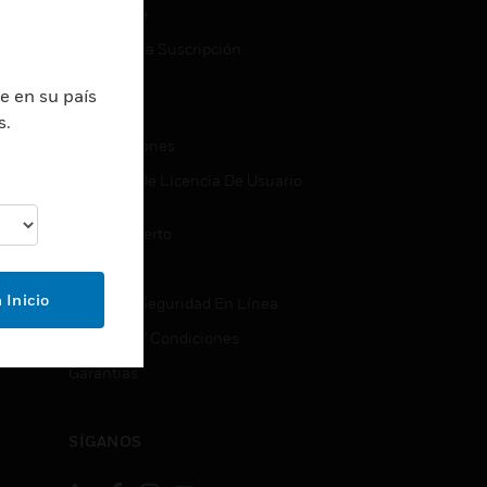
Suscribirse
b
Cancelar La Suscripción
e en su país
S
LEGAL
s.
Certificaciones
Acuerdos De Licencia De Usuario
Final
Código Abierto
Patentes
 Inicio
Calidad Y Seguridad En Línea
Términos Y Condiciones
Garantías
SÍGANOS