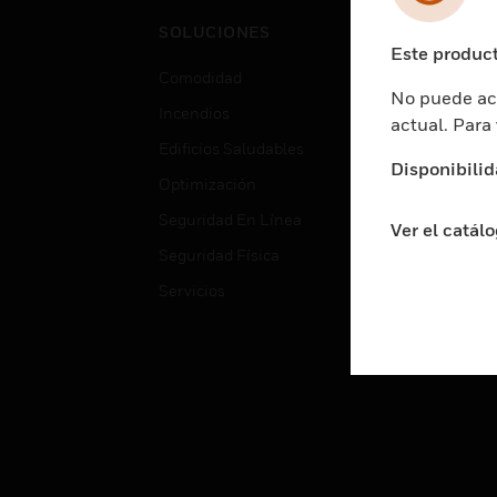
Cent
SOLUCIONES
Educ
Este product
Comodidad
Gube
No puede acc
Incendios
Aten
actual. Para
Edificios Saludables
Educ
Disponibilid
Optimización
Aten
Seguridad En Línea
Fabri
Ver el catál
Seguridad Física
Justi
Servicios
Sect
Ciud