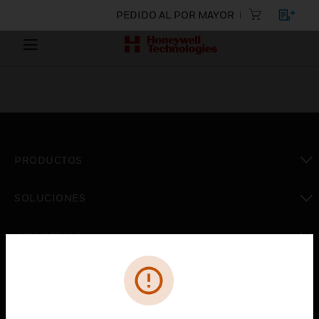
PEDIDO AL POR MAYOR
PRODUCTOS
Cambiar vista
SOLUCIONES
Cambiar vista
INDUSTRIAS
Cambiar vista
ASISTENCIA
Cambiar vista
CARRERAS PROFESIONALES