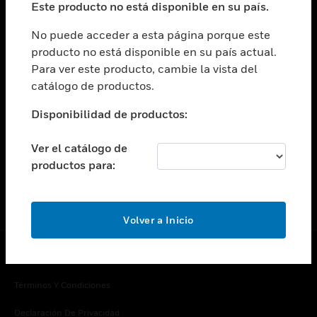
Este producto no está disponible en su país.
Cambiar vista
EMPRESA
No puede acceder a esta página porque este
producto no está disponible en su país actual.
Cambiar vista
Para ver este producto, cambie la vista del
CONTACTO
catálogo de productos.
Cambiar vista
LEGAL
Disponibilidad de productos:
Cambiar vista
SÍGANOS
Ver el catálogo de
productos para:
Volver a Inicio
Copyright © 2026 Honeywell International Inc.
Términos Y Condiciones
Declaración De Privacidad