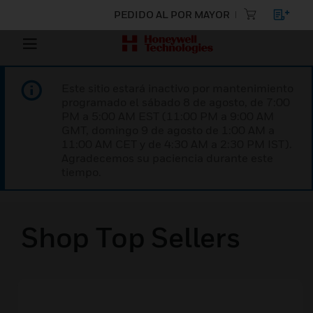
PEDIDO AL POR MAYOR
Este sitio estará inactivo por mantenimiento
programado el sábado 8 de agosto, de 7:00
PM a 5:00 AM EST (11:00 PM a 9:00 AM
GMT, domingo 9 de agosto de 1:00 AM a
11:00 AM CET y de 4:30 AM a 2:30 PM IST).
Agradecemos su paciencia durante este
tiempo.
Shop Top Sellers