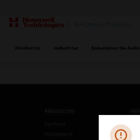
BUILDING AUTOMATION
Productos
Industrias
Soluciones De Auto
PRODUCTOS
IND
Por Marca
Aero
Por Categoría
Cent