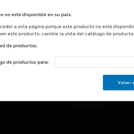
ros De Datos
Soporte Técnico
ación
Website Tutoriales Del Sitio We
o no está disponible en su país.
rnamentales Y Militares
eder a esta página porque este producto no está disponibl
CARRERAS PROFESIONALE
ción De La Salud
 ver este producto, cambie la vista del catálogo de producto
Carreras Profesionales
ación Superior
ad de productos:
Búsqueda De Trabajo
ción
cación E Industrial
ogo de productos para:
EMPRESA
cia Y Correcciones
Acerca De
or Minorista
Volver a
Eventos
ades Inteligentes
Noticias
Nuestras Marcas