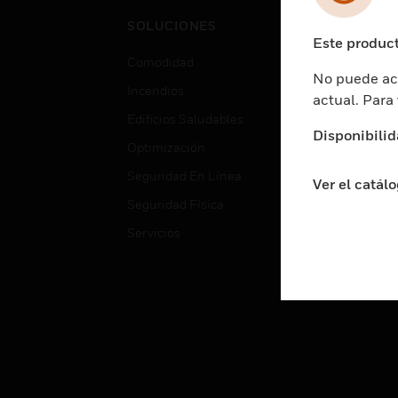
Cent
SOLUCIONES
Educ
Este product
Comodidad
Gube
No puede acc
Incendios
Aten
actual. Para
Edificios Saludables
Educ
Disponibilid
Optimización
Aten
Seguridad En Línea
Fabri
Ver el catál
Seguridad Física
Justi
Servicios
Sect
Ciud