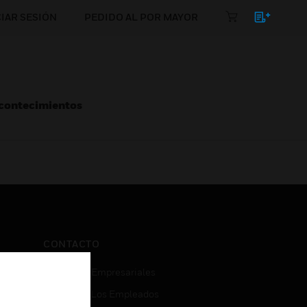
CIAR SESIÓN
PEDIDO AL POR MAYOR
Acontecimientos
CONTACTO
Consultas Empresariales
Acceso De Los Empleados