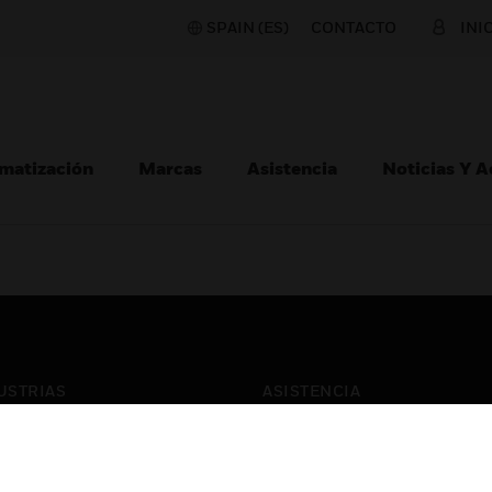
SPAIN (ES)
CONTACTO
INI
matización
Marcas
Asistencia
Noticias Y 
USTRIAS
ASISTENCIA
puertos
Localizar Un Socio
ros Comerciales
Formación