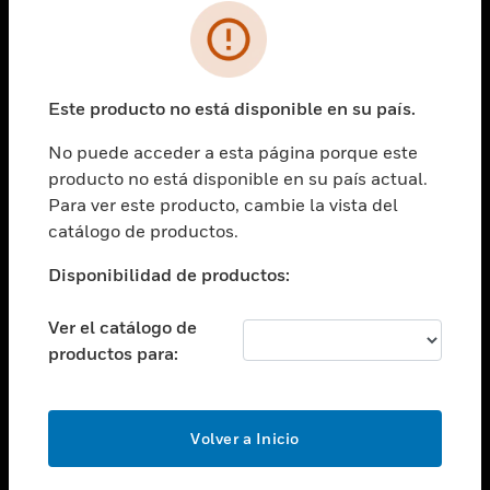
SOLUCIONES
Cambiar vista
INDUSTRIAS
Este producto no está disponible en su país.
Cambiar vista
ASISTENCIA
No puede acceder a esta página porque este
Cambiar vista
producto no está disponible en su país actual.
CARRERAS PROFESIONALES
Para ver este producto, cambie la vista del
Cambiar vista
catálogo de productos.
EMPRESA
Disponibilidad de productos:
Cambiar vista
CONTACTO
Ver el catálogo de
Cambiar vista
productos para:
LEGAL
Cambiar vista
SÍGANOS
Volver a Inicio