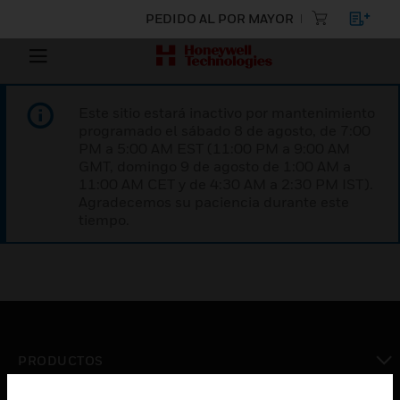
PEDIDO AL POR MAYOR
Este sitio estará inactivo por mantenimiento
programado el sábado 8 de agosto, de 7:00
PM a 5:00 AM EST (11:00 PM a 9:00 AM
GMT, domingo 9 de agosto de 1:00 AM a
11:00 AM CET y de 4:30 AM a 2:30 PM IST).
Agradecemos su paciencia durante este
tiempo.
PRODUCTOS
Cambiar vista