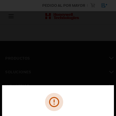
PEDIDO AL POR MAYOR
PRODUCTOS
Cambiar vista
SOLUCIONES
Cambiar vista
INDUSTRIAS
Cambiar vista
ASISTENCIA
Cambiar vista
CARRERAS PROFESIONALES