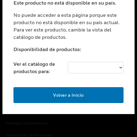
Este producto no está disponible en su país.
Cambiar vista
EMPRESA
No puede acceder a esta página porque este
producto no está disponible en su país actual.
Cambiar vista
Para ver este producto, cambie la vista del
CONTACTO
catálogo de productos.
Cambiar vista
LEGAL
Disponibilidad de productos:
Cambiar vista
SÍGANOS
Ver el catálogo de
productos para:
Volver a Inicio
Copyright © 2026 Honeywell International Inc.
Términos Y Condiciones
Declaración De Privacidad