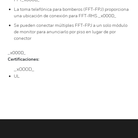
La toma telefónica para bomberos (FFT-FPJ) proporciona
una ubicación de conexión para FFT-RHS._x000D_
Se pueden conectar múltiples FFT-FPJ a un solo módulo
de monitor para anunciarlo por piso en lugar de por
conector
_x000D_
Certificaciones:
_x000D_
UL