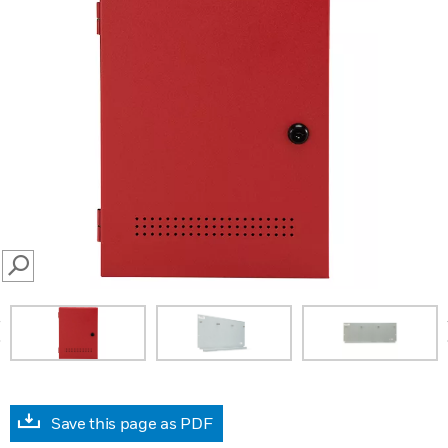
SEARCH
prev
Save this page as PDF