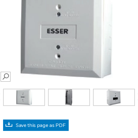
SEARCH
prev
Save this page as PDF