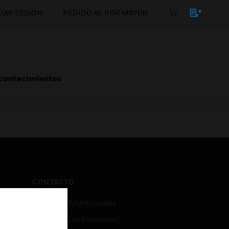
CIAR SESIÓN
PEDIDO AL POR MAYOR
Acontecimientos
CONTACTO
Consultas Empresariales
Acceso De Los Empleados