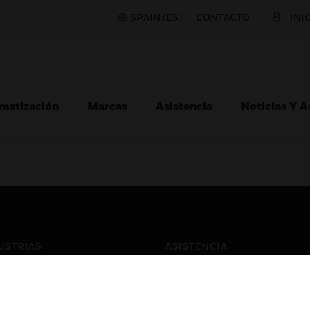
SPAIN (ES)
CONTACTO
INI
matización
Marcas
Asistencia
Noticias Y 
USTRIAS
ASISTENCIA
puertos
Localizar Un Socio
ros Comerciales
Formación