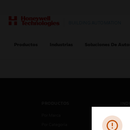
BUILDING AUTOMATION
Productos
Industrias
Soluciones De Auto
PRODUCTOS
IND
Por Marca
Aero
Por Categoría
Cent