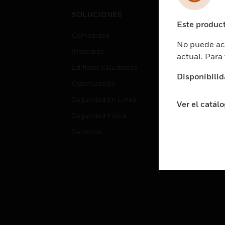
Cent
SOLUCIONES
Educ
Este product
Comodidad
Gube
No puede acc
Incendios
Aten
actual. Para
Edificios Saludables
Educ
Disponibilid
Optimización
Aten
Seguridad En Línea
Fabri
Ver el catál
Seguridad Física
Justi
Servicios
Sect
Ciud