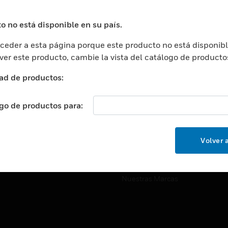
ros De Datos
Soporte Técnico
ación
Website Tutoriales Del Sitio We
o no está disponible en su país.
rnamentales Y Militares
eder a esta página porque este producto no está disponibl
CARRERAS PROFESIONALE
ción De La Salud
 ver este producto, cambie la vista del catálogo de producto
Carreras Profesionales
ación Superior
ad de productos:
Búsqueda De Trabajo
ción
cación E Industrial
ogo de productos para:
EMPRESA
cia Y Correcciones
Acerca De
or Minorista
Volver a
Eventos
ades Inteligentes
Noticias
Nuestras Marcas