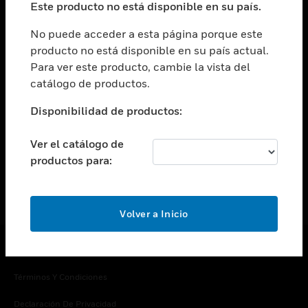
Este producto no está disponible en su país.
Cambiar vista
EMPRESA
No puede acceder a esta página porque este
producto no está disponible en su país actual.
Cambiar vista
Para ver este producto, cambie la vista del
CONTACTO
catálogo de productos.
Cambiar vista
LEGAL
Disponibilidad de productos:
Cambiar vista
SÍGANOS
Ver el catálogo de
productos para:
Volver a Inicio
Copyright © 2026 Honeywell International Inc.
Términos Y Condiciones
Declaración De Privacidad