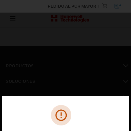
PEDIDO AL POR MAYOR
PRODUCTOS
Cambiar vista
SOLUCIONES
Cambiar vista
INDUSTRIAS
Cambiar vista
ASISTENCIA
Cambiar vista
CARRERAS PROFESIONALES