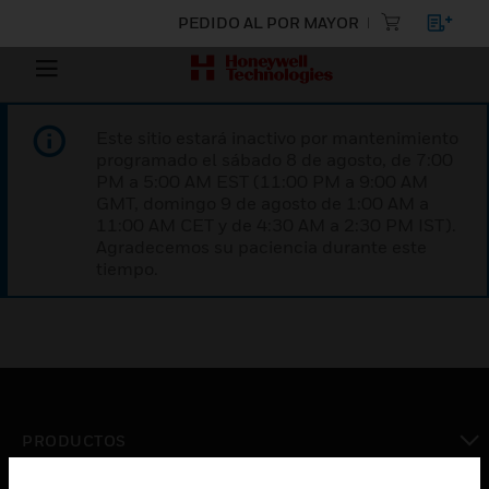
PEDIDO AL POR MAYOR
Este sitio estará inactivo por mantenimiento
programado el sábado 8 de agosto, de 7:00
PM a 5:00 AM EST (11:00 PM a 9:00 AM
GMT, domingo 9 de agosto de 1:00 AM a
11:00 AM CET y de 4:30 AM a 2:30 PM IST).
Agradecemos su paciencia durante este
tiempo.
PRODUCTOS
Cambiar vista