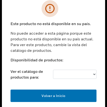
SOLUCIONES
Cambiar vista
INDUSTRIAS
Este producto no está disponible en su país.
Cambiar vista
ASISTENCIA
No puede acceder a esta página porque este
Cambiar vista
producto no está disponible en su país actual.
CARRERAS PROFESIONALES
Para ver este producto, cambie la vista del
Cambiar vista
catálogo de productos.
EMPRESA
Disponibilidad de productos:
Cambiar vista
CONTACTO
Ver el catálogo de
Cambiar vista
productos para:
LEGAL
Cambiar vista
SÍGANOS
Volver a Inicio