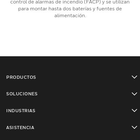
control de alarmas de incendio (FACP) y se utilizan
para montar hasta dos baterías y fuentes de
alimentación.
PRODUCTOS
Cambiar vista
SOLUCIONES
Cambiar vista
INDUSTRIAS
Cambiar vista
ASISTENCIA
Cambiar vista