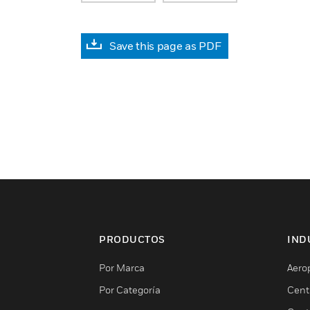
Save this page as PDF
PRODUCTOS
IND
Por Marca
Aero
Por Categoría
Cent