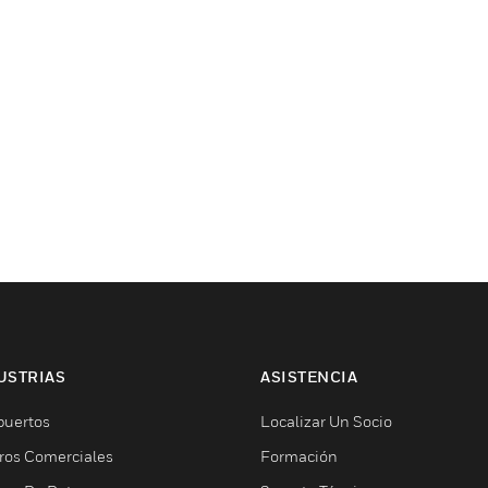
USTRIAS
ASISTENCIA
puertos
Localizar Un Socio
ros Comerciales
Formación