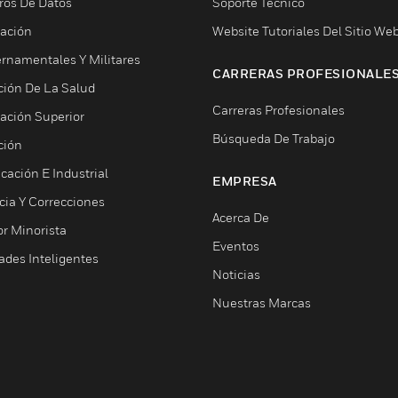
ros De Datos
Soporte Técnico
ación
Website Tutoriales Del Sitio We
rnamentales Y Militares
CARRERAS PROFESIONALE
ción De La Salud
Carreras Profesionales
ación Superior
Búsqueda De Trabajo
ción
cación E Industrial
EMPRESA
cia Y Correcciones
Acerca De
or Minorista
Eventos
ades Inteligentes
Noticias
Nuestras Marcas