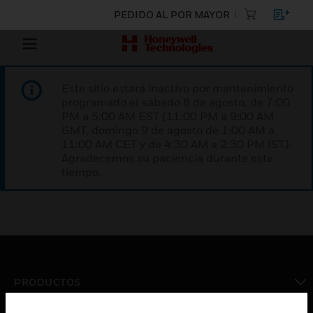
PEDIDO AL POR MAYOR
Este sitio estará inactivo por mantenimiento
programado el sábado 8 de agosto, de 7:00
PM a 5:00 AM EST (11:00 PM a 9:00 AM
GMT, domingo 9 de agosto de 1:00 AM a
11:00 AM CET y de 4:30 AM a 2:30 PM IST).
Agradecemos su paciencia durante este
tiempo.
PRODUCTOS
Cambiar vista