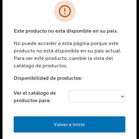
SOLUCIONES
Cambiar vista
INDUSTRIAS
Este producto no está disponible en su país.
Cambiar vista
ASISTENCIA
No puede acceder a esta página porque este
Cambiar vista
producto no está disponible en su país actual.
CARRERAS PROFESIONALES
Para ver este producto, cambie la vista del
Cambiar vista
catálogo de productos.
EMPRESA
Disponibilidad de productos:
Cambiar vista
CONTACTO
Ver el catálogo de
Cambiar vista
productos para:
LEGAL
Cambiar vista
SÍGANOS
Volver a Inicio