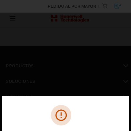
PEDIDO AL POR MAYOR
PRODUCTOS
Cambiar vista
SOLUCIONES
Cambiar vista
INDUSTRIAS
Cambiar vista
ASISTENCIA
Cambiar vista
CARRERAS PROFESIONALES