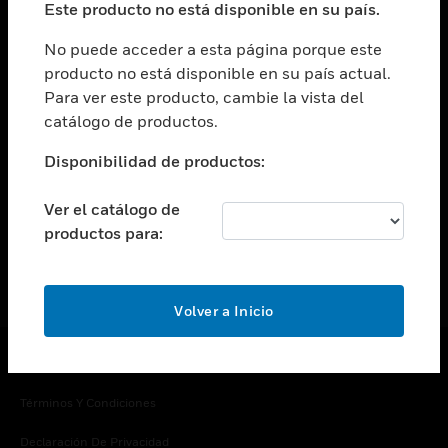
Este producto no está disponible en su país.
Cambiar vista
EMPRESA
No puede acceder a esta página porque este
producto no está disponible en su país actual.
Cambiar vista
Para ver este producto, cambie la vista del
CONTACTO
catálogo de productos.
Cambiar vista
LEGAL
Disponibilidad de productos:
Cambiar vista
SÍGANOS
Ver el catálogo de
productos para:
Volver a Inicio
Copyright © 2026 Honeywell International Inc.
Términos Y Condiciones
Declaración De Privacidad