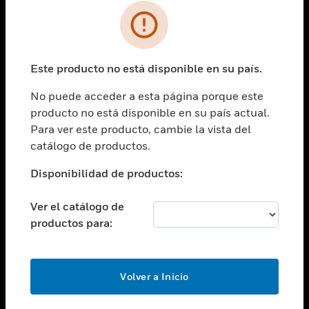
SOLUCIONES
Cambiar vista
INDUSTRIAS
Este producto no está disponible en su país.
Cambiar vista
ASISTENCIA
No puede acceder a esta página porque este
Cambiar vista
producto no está disponible en su país actual.
CARRERAS PROFESIONALES
Para ver este producto, cambie la vista del
Cambiar vista
catálogo de productos.
EMPRESA
Disponibilidad de productos:
Cambiar vista
CONTACTO
Ver el catálogo de
Cambiar vista
productos para:
LEGAL
Cambiar vista
SÍGANOS
Volver a Inicio