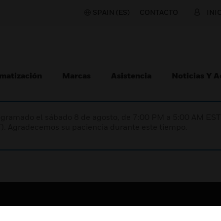
SPAIN (ES)
CONTACTO
INI
matización
Marcas
Asistencia
Noticias Y 
programado el sábado 8 de agosto, de 7:00 PM a 5:00 AM E
). Agradecemos su paciencia durante este tiempo.