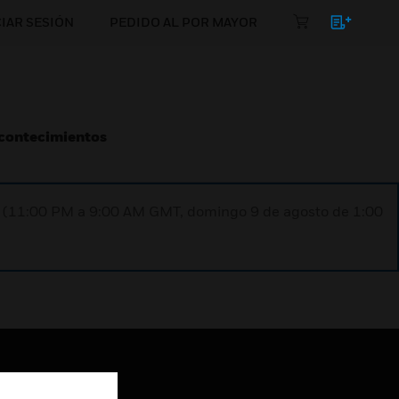
CIAR SESIÓN
PEDIDO AL POR MAYOR
Acontecimientos
ST (11:00 PM a 9:00 AM GMT, domingo 9 de agosto de 1:00