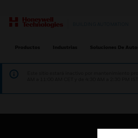
BUILDING AUTOMATION
Productos
Industrias
Soluciones De Auto
Este sitio estará inactivo por mantenimiento 
AM a 11:00 AM CET y de 4:30 AM a 2:30 PM IST