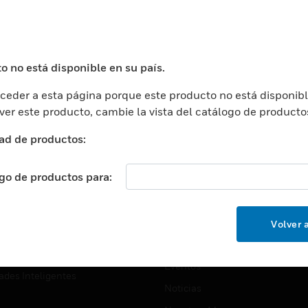
USTRIAS
ASISTENCIA
puertos
Localizar Un Socio
ros Comerciales
Formación
o no está disponible en su país.
ros De Datos
Soporte Técnico
eder a esta página porque este producto no está disponibl
ación
Website Tutoriales Del Sitio We
 ver este producto, cambie la vista del catálogo de producto
rnamentales Y Militares
CARRERAS PROFESIONALE
ad de productos:
ción De La Salud
Carreras Profesionales
ación Superior
ogo de productos para:
Búsqueda De Trabajo
ción
cación E Industrial
EMPRESA
Volver a
cia Y Correcciones
Acerca De
or Minorista
Eventos
ades Inteligentes
Noticias