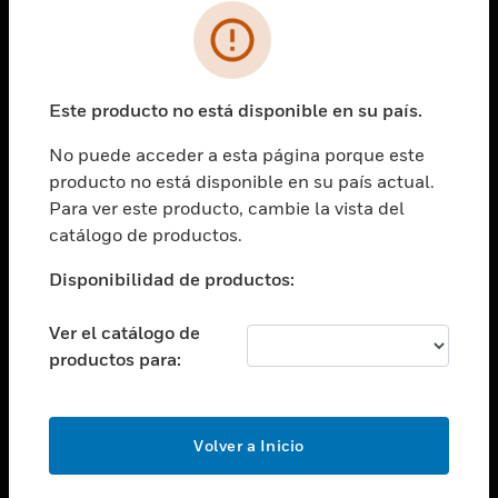
SOLUCIONES
Cambiar vista
INDUSTRIAS
Este producto no está disponible en su país.
Cambiar vista
ASISTENCIA
No puede acceder a esta página porque este
Cambiar vista
producto no está disponible en su país actual.
CARRERAS PROFESIONALES
Para ver este producto, cambie la vista del
Cambiar vista
catálogo de productos.
EMPRESA
Disponibilidad de productos:
Cambiar vista
CONTACTO
Ver el catálogo de
Cambiar vista
productos para:
LEGAL
Cambiar vista
SÍGANOS
Volver a Inicio