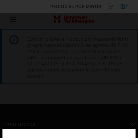
PEDIDO AL POR MAYOR
Este sitio estará inactivo por mantenimiento
programado el sábado 8 de agosto, de 7:00
PM a 5:00 AM EST (11:00 PM a 9:00 AM
GMT, domingo 9 de agosto de 1:00 AM a
11:00 AM CET y de 4:30 AM a 2:30 PM IST).
Agradecemos su paciencia durante este
tiempo.
PRODUCTOS
Cambiar vista