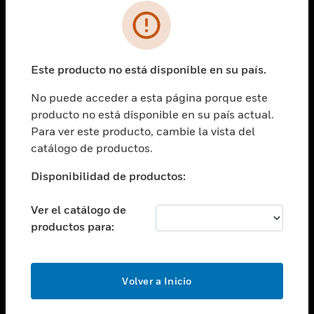
SOLUCIONES
Cambiar vista
INDUSTRIAS
Este producto no está disponible en su país.
Cambiar vista
ASISTENCIA
No puede acceder a esta página porque este
Cambiar vista
producto no está disponible en su país actual.
CARRERAS PROFESIONALES
Para ver este producto, cambie la vista del
Cambiar vista
catálogo de productos.
EMPRESA
Disponibilidad de productos:
Cambiar vista
CONTACTO
Ver el catálogo de
Cambiar vista
productos para:
LEGAL
Cambiar vista
SÍGANOS
Volver a Inicio