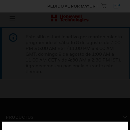
PEDIDO AL POR MAYOR
Este sitio estará inactivo por mantenimiento
programado el sábado 8 de agosto, de 7:00
PM a 5:00 AM EST (11:00 PM a 9:00 AM
GMT, domingo 9 de agosto de 1:00 AM a
11:00 AM CET y de 4:30 AM a 2:30 PM IST).
Agradecemos su paciencia durante este
tiempo.
PRODUCTOS
Cambiar vista