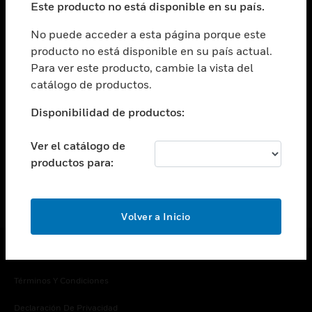
Este producto no está disponible en su país.
Cambiar vista
EMPRESA
No puede acceder a esta página porque este
producto no está disponible en su país actual.
Cambiar vista
Para ver este producto, cambie la vista del
CONTACTO
catálogo de productos.
Cambiar vista
LEGAL
Disponibilidad de productos:
Cambiar vista
SÍGANOS
Ver el catálogo de
productos para:
Volver a Inicio
Copyright © 2026 Honeywell International Inc.
Términos Y Condiciones
Declaración De Privacidad