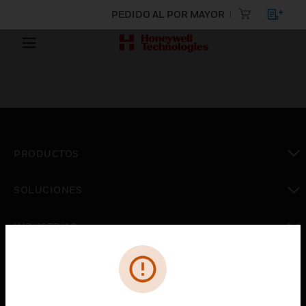
PEDIDO AL POR MAYOR
PRODUCTOS
Cambiar vista
SOLUCIONES
Cambiar vista
INDUSTRIAS
Cambiar vista
ASISTENCIA
Cambiar vista
CARRERAS PROFESIONALES