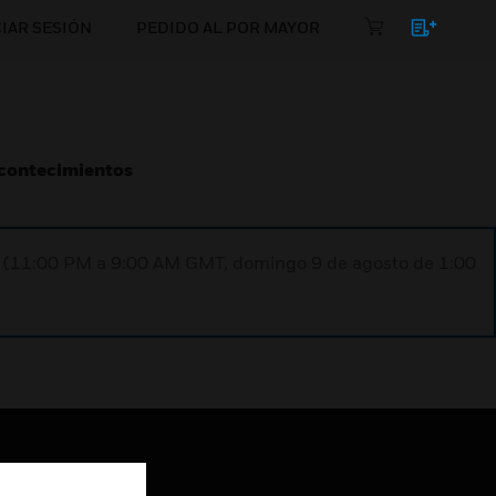
CIAR SESIÓN
PEDIDO AL POR MAYOR
Acontecimientos
ST (11:00 PM a 9:00 AM GMT, domingo 9 de agosto de 1:00