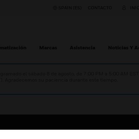
SPAIN (ES)
CONTACTO
INI
matización
Marcas
Asistencia
Noticias Y 
programado el sábado 8 de agosto, de 7:00 PM a 5:00 AM E
). Agradecemos su paciencia durante este tiempo.