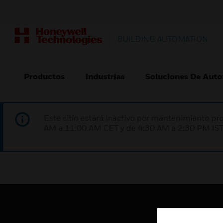
BUILDING AUTOMATION
Productos
Industrias
Soluciones De Auto
Este sitio estará inactivo por mantenimiento 
AM a 11:00 AM CET y de 4:30 AM a 2:30 PM IST