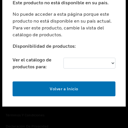
Este producto no está disponible en su país.
Cambiar vista
EMPRESA
No puede acceder a esta página porque este
producto no está disponible en su país actual.
Cambiar vista
Para ver este producto, cambie la vista del
CONTACTO
catálogo de productos.
Cambiar vista
LEGAL
Disponibilidad de productos:
Cambiar vista
SÍGANOS
Ver el catálogo de
productos para:
Volver a Inicio
Copyright © 2026 Honeywell International Inc.
Términos Y Condiciones
Declaración De Privacidad