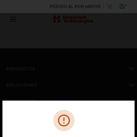
PEDIDO AL POR MAYOR
PRODUCTOS
Cambiar vista
SOLUCIONES
Cambiar vista
INDUSTRIAS
Cambiar vista
ASISTENCIA
Cambiar vista
CARRERAS PROFESIONALES