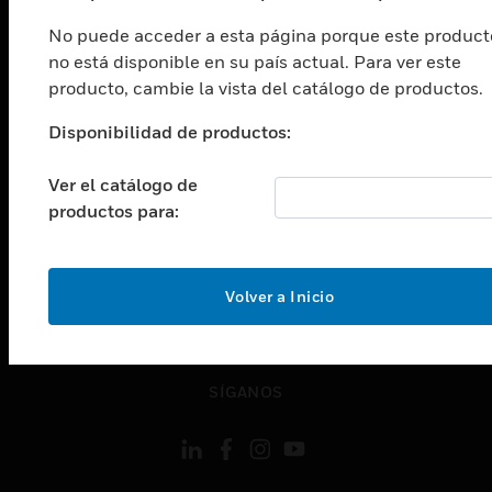
Cambiar vista
No puede acceder a esta página porque este product
INDUSTRIAS
no está disponible en su país actual. Para ver este
Cambiar vista
producto, cambie la vista del catálogo de productos.
ASISTENCIA
Disponibilidad de productos:
Cambiar vista
CARRERAS PROFESIONALES
Ver el catálogo de
Cambiar vista
productos para:
EMPRESA
Cambiar vista
CONTACTO
Volver a Inicio
Cambiar vista
LEGAL
Cambiar vista
SÍGANOS