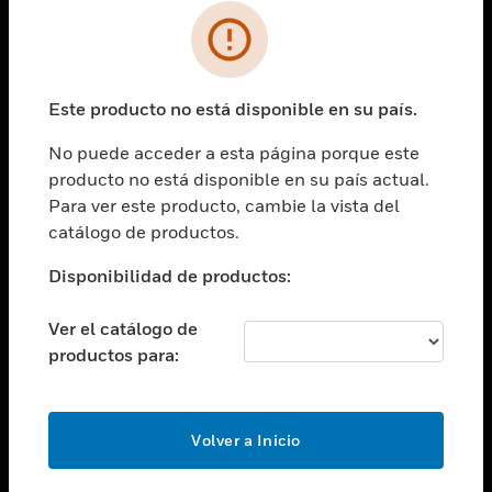
SOLUCIONES
Cambiar vista
INDUSTRIAS
Este producto no está disponible en su país.
Cambiar vista
ASISTENCIA
No puede acceder a esta página porque este
Cambiar vista
producto no está disponible en su país actual.
CARRERAS PROFESIONALES
Para ver este producto, cambie la vista del
Cambiar vista
catálogo de productos.
EMPRESA
Disponibilidad de productos:
Cambiar vista
CONTACTO
Ver el catálogo de
Cambiar vista
productos para:
LEGAL
Cambiar vista
SÍGANOS
Volver a Inicio