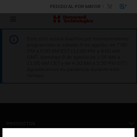
PEDIDO AL POR MAYOR
Este sitio estará inactivo por mantenimiento
programado el sábado 8 de agosto, de 7:00
PM a 5:00 AM EST (11:00 PM a 9:00 AM
GMT, domingo 9 de agosto de 1:00 AM a
11:00 AM CET y de 4:30 AM a 2:30 PM IST).
Agradecemos su paciencia durante este
tiempo.
PRODUCTOS
Cambiar vista