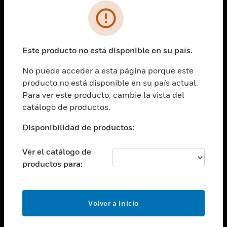
SOLUCIONES
Cambiar vista
INDUSTRIAS
Este producto no está disponible en su país.
Cambiar vista
ASISTENCIA
No puede acceder a esta página porque este
Cambiar vista
producto no está disponible en su país actual.
CARRERAS PROFESIONALES
Para ver este producto, cambie la vista del
Cambiar vista
catálogo de productos.
EMPRESA
Disponibilidad de productos:
Cambiar vista
CONTACTO
Ver el catálogo de
Cambiar vista
productos para:
LEGAL
Cambiar vista
SÍGANOS
Volver a Inicio