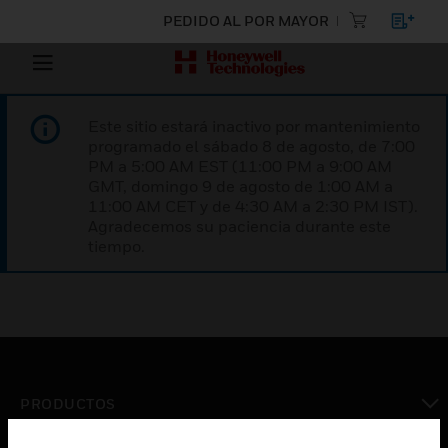
PEDIDO AL POR MAYOR
Este sitio estará inactivo por mantenimiento
programado el sábado 8 de agosto, de 7:00
PM a 5:00 AM EST (11:00 PM a 9:00 AM
GMT, domingo 9 de agosto de 1:00 AM a
11:00 AM CET y de 4:30 AM a 2:30 PM IST).
Agradecemos su paciencia durante este
tiempo.
PRODUCTOS
Cambiar vista