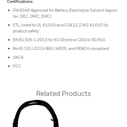
Certifications:
FM 6540 Approved for Battery Electrolyte Solvent Vapors
(ex. DEC, DMC, EMC)
ETL listed to UL 61010 and CSA 22.2 NO. 61010 for
product safety
EN 61326-1:2013 for EU Directive (2014/30/EU)
RoHS 3 EU 2015/863, WEEE, and REACH compliant
UKCA
FCC
Related Products