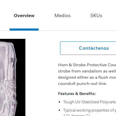
Overview
Medios
SKUs
Contáctenos
Horn & Strobe Protective Cove
strobe from vandalism as wel
designed either as a flush mo
counduit punch-out line.
Features & Benefits:
Tough UV-Stabilized Polycarb
Typical working properties of 
121 degrees C)