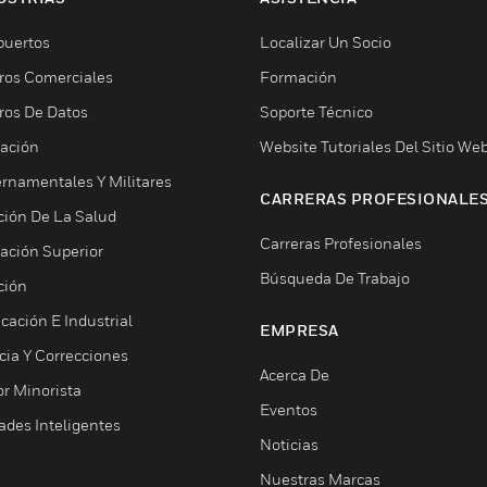
puertos
Localizar Un Socio
ros Comerciales
Formación
ros De Datos
Soporte Técnico
ación
Website Tutoriales Del Sitio We
rnamentales Y Militares
CARRERAS PROFESIONALE
ción De La Salud
Carreras Profesionales
ación Superior
Búsqueda De Trabajo
ción
cación E Industrial
EMPRESA
cia Y Correcciones
Acerca De
or Minorista
Eventos
ades Inteligentes
Noticias
Nuestras Marcas