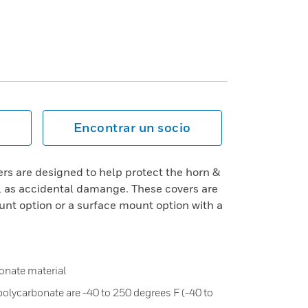
Encontrar un socio
rs are designed to help protect the horn &
l as accidental damange. These covers are
unt option or a surface mount option with a
onate material
polycarbonate are -40 to 250 degrees F (-40 to