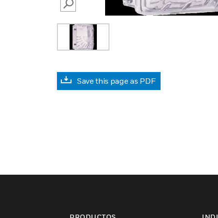
SEARCH
Save this page as PDF
PRODUCTOS
IND