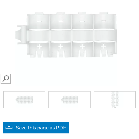
SEARCH
prev
Save this page as PDF