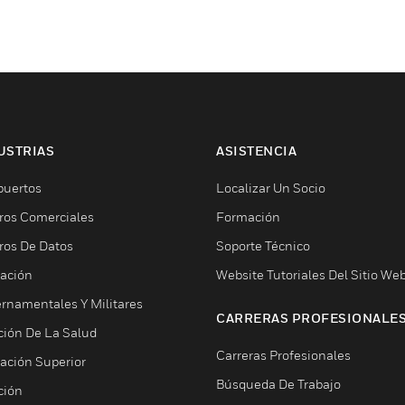
USTRIAS
ASISTENCIA
puertos
Localizar Un Socio
ros Comerciales
Formación
ros De Datos
Soporte Técnico
ación
Website Tutoriales Del Sitio We
rnamentales Y Militares
CARRERAS PROFESIONALE
ción De La Salud
Carreras Profesionales
ación Superior
Búsqueda De Trabajo
ción