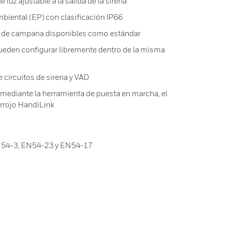
uz ajustable a la salida de la sirena
iental (EP) con clasificación IP66
no de campana disponibles como estándar
ueden configurar libremente dentro de la misma
 circuitos de sirena y VAD
a mediante la herramienta de puesta en marcha, el
arrojo HandiLink
N54-3, EN54-23 y EN54-17