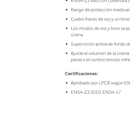
EN54-23 VAD con cobertura de l
Rango de protección medioamb
Cuatro frases de voz y un to
Los modos de voz y tono se p
sirena
Supervisión activa de fondo de
Ajuste el volumen de la siren
panel o el control remoto infr
Certificaciones:
Aprobado por LPCB según E
EN54-23:2010, EN54-17