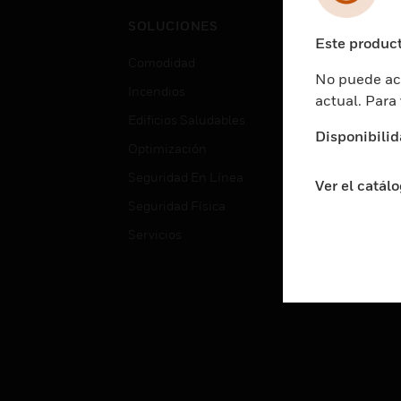
Cent
SOLUCIONES
Educ
Este product
Comodidad
Gube
No puede acc
Incendios
Aten
actual. Para
Edificios Saludables
Educ
Disponibilid
Optimización
Aten
Seguridad En Línea
Fabri
Ver el catál
Seguridad Física
Justi
Servicios
Sect
Ciud