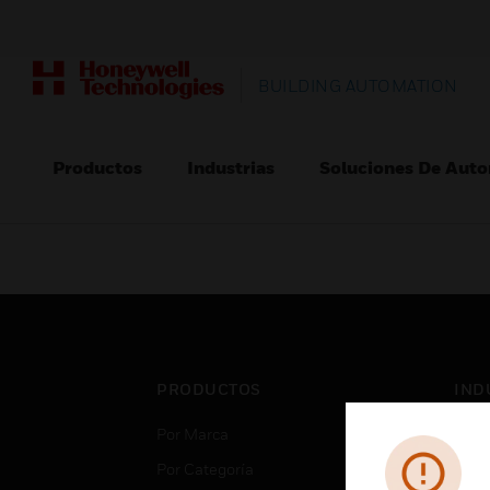
BUILDING AUTOMATION
Productos
Industrias
Soluciones De Auto
PRODUCTOS
IND
Por Marca
Aero
Por Categoría
Cent