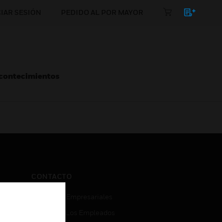
CIAR SESIÓN
PEDIDO AL POR MAYOR
Acontecimientos
CONTACTO
Consultas Empresariales
Acceso De Los Empleados