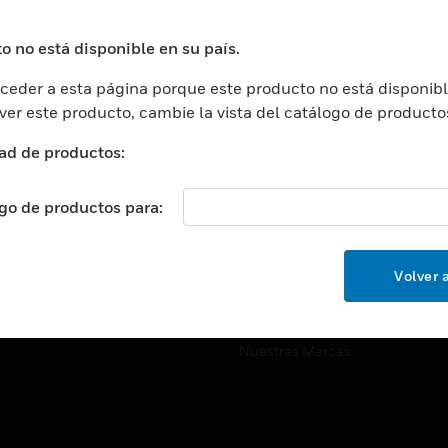
ros De Datos
Soporte Técnico
ación
Website Tutoriales Del Sitio We
o no está disponible en su país.
rnamentales Y Militares
eder a esta página porque este producto no está disponibl
CARRERAS PROFESIONALE
ción De La Salud
 ver este producto, cambie la vista del catálogo de producto
Carreras Profesionales
ación Superior
ad de productos:
Búsqueda De Trabajo
ción
cación E Industrial
ogo de productos para:
EMPRESA
cia Y Correcciones
Acerca De
or Minorista
Volver a
Eventos
ades Inteligentes
Noticias
Nuestras Marcas