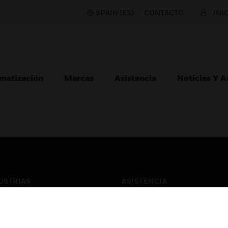
SPAIN (ES)
CONTACTO
INI
matización
Marcas
Asistencia
Noticias Y 
USTRIAS
ASISTENCIA
puertos
Localizar Un Socio
ros Comerciales
Formación