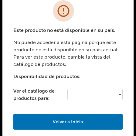
SOLUCIONES
Cambiar vista
INDUSTRIAS
Este producto no está disponible en su país.
Cambiar vista
ASISTENCIA
No puede acceder a esta página porque este
Cambiar vista
producto no está disponible en su país actual.
CARRERAS PROFESIONALES
Para ver este producto, cambie la vista del
Cambiar vista
catálogo de productos.
EMPRESA
Disponibilidad de productos:
Cambiar vista
CONTACTO
Ver el catálogo de
Cambiar vista
productos para:
LEGAL
Cambiar vista
SÍGANOS
Volver a Inicio