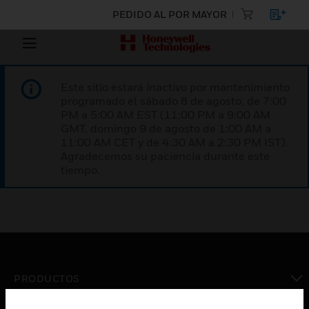
PEDIDO AL POR MAYOR
Este sitio estará inactivo por mantenimiento
programado el sábado 8 de agosto, de 7:00
PM a 5:00 AM EST (11:00 PM a 9:00 AM
GMT, domingo 9 de agosto de 1:00 AM a
11:00 AM CET y de 4:30 AM a 2:30 PM IST).
Agradecemos su paciencia durante este
tiempo.
PRODUCTOS
Cambiar vista