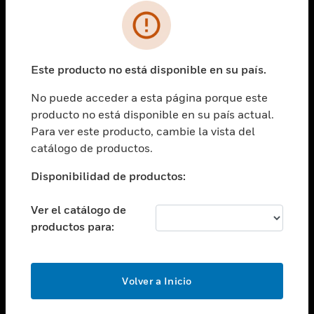
SOLUCIONES
Cambiar vista
INDUSTRIAS
Este producto no está disponible en su país.
Cambiar vista
ASISTENCIA
No puede acceder a esta página porque este
Cambiar vista
producto no está disponible en su país actual.
CARRERAS PROFESIONALES
Para ver este producto, cambie la vista del
Cambiar vista
catálogo de productos.
EMPRESA
Disponibilidad de productos:
Cambiar vista
CONTACTO
Ver el catálogo de
Cambiar vista
productos para:
LEGAL
Cambiar vista
SÍGANOS
Volver a Inicio