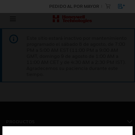
PEDIDO AL POR MAYOR
Este sitio estará inactivo por mantenimiento
programado el sábado 8 de agosto, de 7:00
PM a 5:00 AM EST (11:00 PM a 9:00 AM
GMT, domingo 9 de agosto de 1:00 AM a
11:00 AM CET y de 4:30 AM a 2:30 PM IST).
Agradecemos su paciencia durante este
tiempo.
PRODUCTOS
Cambiar vista