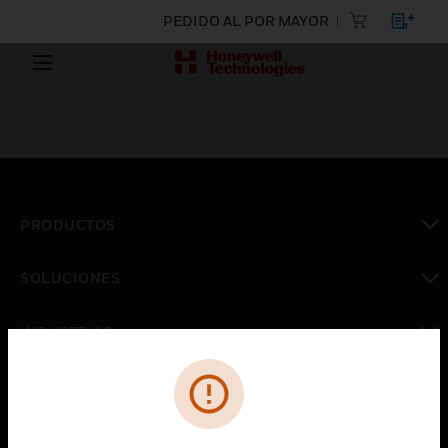
PEDIDO AL POR MAYOR
PRODUCTOS
Cambiar vista
SOLUCIONES
Cambiar vista
INDUSTRIAS
Cambiar vista
ASISTENCIA
Cambiar vista
CARRERAS PROFESIONALES