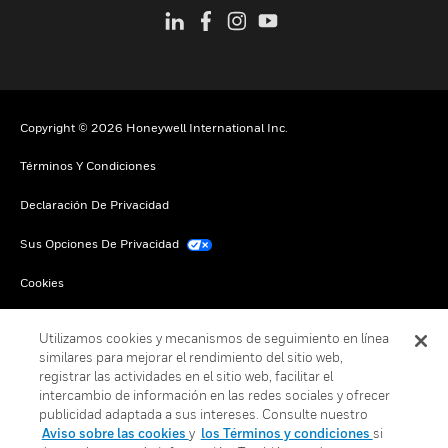
Copyright © 2026 Honeywell International Inc.
Términos Y Condiciones
Declaración De Privacidad
Sus Opciones De Privacidad
Cookies
Darse De Baja Global
Utilizamos cookies y mecanismos de seguimiento en línea
similares para mejorar el rendimiento del sitio web,
registrar las actividades en el sitio web, facilitar el
intercambio de información en las redes sociales y ofrecer
publicidad adaptada a sus intereses. Consulte nuestro
Aviso sobre las cookies
y
los Términos y condiciones
si