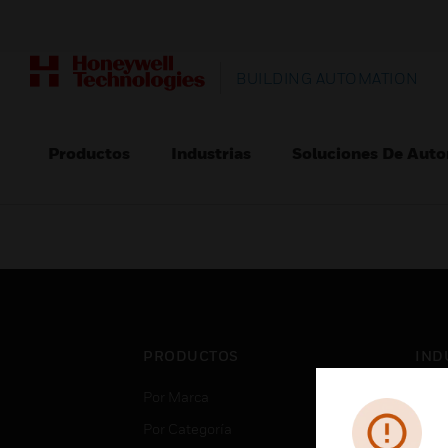
BUILDING AUTOMATION
Productos
Industrias
Soluciones De Auto
PRODUCTOS
IND
Por Marca
Aero
Por Categoría
Cent