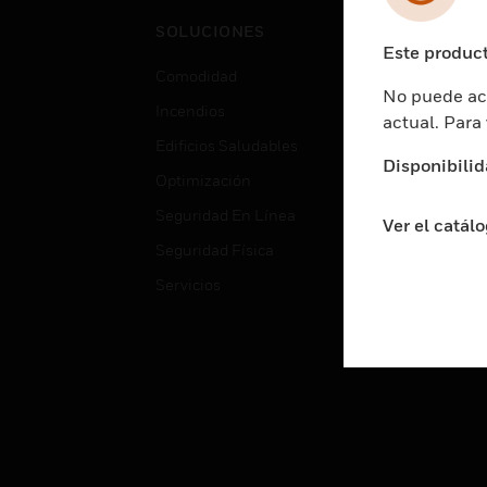
Cent
SOLUCIONES
Educ
Este product
Comodidad
Gube
No puede acc
Incendios
Aten
actual. Para
Edificios Saludables
Educ
Disponibilid
Optimización
Aten
Seguridad En Línea
Fabri
Ver el catál
Seguridad Física
Justi
Servicios
Sect
Ciud