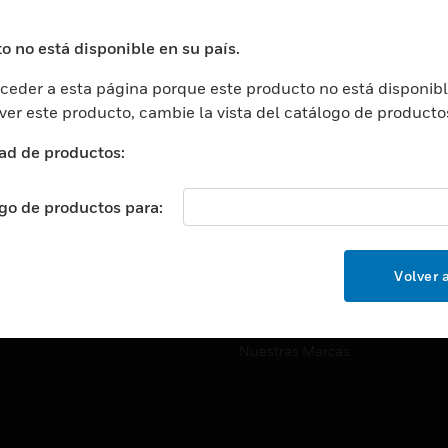
ros De Datos
Soporte Técnico
ación
Website Tutoriales Del Sitio We
o no está disponible en su país.
rnamentales Y Militares
eder a esta página porque este producto no está disponibl
CARRERAS PROFESIONALE
ción De La Salud
 ver este producto, cambie la vista del catálogo de producto
Carreras Profesionales
ación Superior
ad de productos:
Búsqueda De Trabajo
ción
cación E Industrial
ogo de productos para:
EMPRESA
cia Y Correcciones
Acerca De
or Minorista
Volver a
Eventos
ades Inteligentes
Noticias
Nuestras Marcas