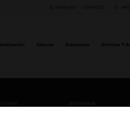
SPAIN (ES)
CONTACTO
INI
matización
Marcas
Asistencia
Noticias Y 
USTRIAS
ASISTENCIA
puertos
Localizar Un Socio
ros Comerciales
Formación