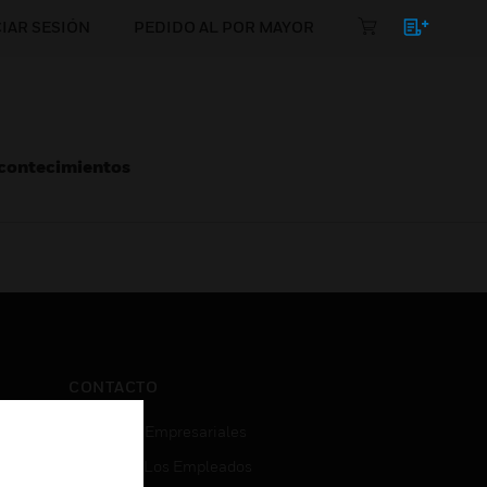
CIAR SESIÓN
PEDIDO AL POR MAYOR
Acontecimientos
CONTACTO
Consultas Empresariales
Acceso De Los Empleados