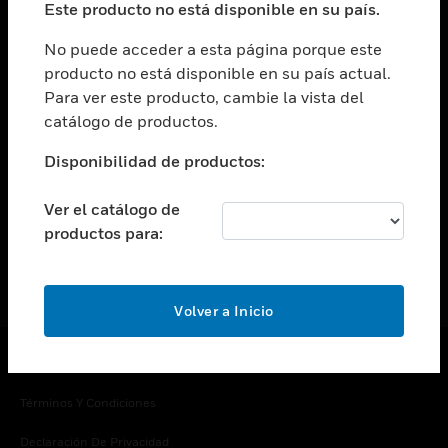
Este producto no está disponible en su país.
Cambiar vista
EMPRESA
No puede acceder a esta página porque este
producto no está disponible en su país actual.
Cambiar vista
Para ver este producto, cambie la vista del
CONTACTO
catálogo de productos.
Cambiar vista
LEGAL
Disponibilidad de productos:
Cambiar vista
SÍGANOS
Ver el catálogo de
productos para:
Volver a Inicio
Copyright © 2026 Honeywell International Inc.
Términos Y Condiciones
Declaración De Privacidad