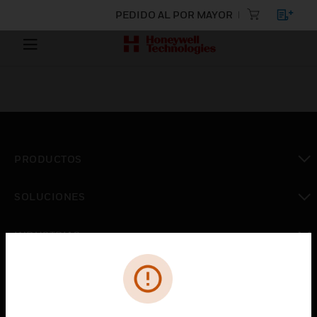
PEDIDO AL POR MAYOR
PRODUCTOS
Cambiar vista
SOLUCIONES
Cambiar vista
INDUSTRIAS
Cambiar vista
ASISTENCIA
Cambiar vista
CARRERAS PROFESIONALES