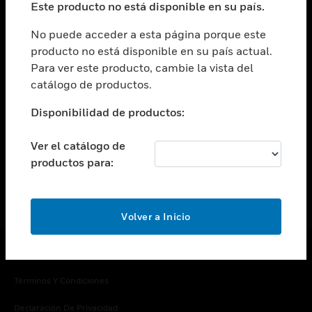
Este producto no está disponible en su país.
Cambiar vista
EMPRESA
No puede acceder a esta página porque este
producto no está disponible en su país actual.
Cambiar vista
Para ver este producto, cambie la vista del
CONTACTO
catálogo de productos.
Cambiar vista
LEGAL
Disponibilidad de productos:
Cambiar vista
SÍGANOS
Ver el catálogo de
productos para:
Volver a Inicio
Copyright © 2026 Honeywell International Inc.
Términos Y Condiciones
Declaración De Privacidad