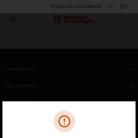
PEDIDO AL POR MAYOR
PRODUCTOS
Cambiar vista
SOLUCIONES
Cambiar vista
INDUSTRIAS
Cambiar vista
ASISTENCIA
Cambiar vista
CARRERAS PROFESIONALES