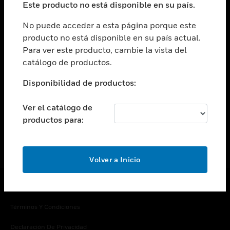
Este producto no está disponible en su país.
Cambiar vista
EMPRESA
No puede acceder a esta página porque este
producto no está disponible en su país actual.
Cambiar vista
Para ver este producto, cambie la vista del
CONTACTO
catálogo de productos.
Cambiar vista
LEGAL
Disponibilidad de productos:
Cambiar vista
SÍGANOS
Ver el catálogo de
productos para:
Volver a Inicio
Copyright © 2026 Honeywell International Inc.
Términos Y Condiciones
Declaración De Privacidad