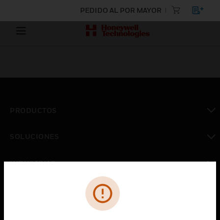
PEDIDO AL POR MAYOR
PRODUCTOS
Cambiar vista
SOLUCIONES
Cambiar vista
INDUSTRIAS
Cambiar vista
ASISTENCIA
Cambiar vista
CARRERAS PROFESIONALES