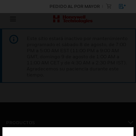
PEDIDO AL POR MAYOR
Este sitio estará inactivo por mantenimiento
programado el sábado 8 de agosto, de 7:00
PM a 5:00 AM EST (11:00 PM a 9:00 AM
GMT, domingo 9 de agosto de 1:00 AM a
11:00 AM CET y de 4:30 AM a 2:30 PM IST).
Agradecemos su paciencia durante este
tiempo.
PRODUCTOS
Cambiar vista