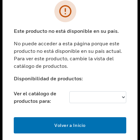
SOLUCIONES
Cambiar vista
INDUSTRIAS
Este producto no está disponible en su país.
Cambiar vista
ASISTENCIA
No puede acceder a esta página porque este
Cambiar vista
producto no está disponible en su país actual.
CARRERAS PROFESIONALES
Para ver este producto, cambie la vista del
Cambiar vista
catálogo de productos.
EMPRESA
Disponibilidad de productos:
Cambiar vista
CONTACTO
Ver el catálogo de
Cambiar vista
productos para:
LEGAL
Cambiar vista
SÍGANOS
Volver a Inicio